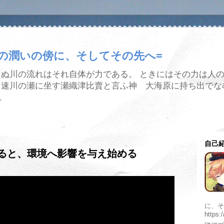
水の潤いの傍に、そしてその先へ=
まぬ川の流れはそれ自体が力である。 ときにはその力は人
「速川の瀬に坐す瀬織津比賣と言ふ神 大海原に持ち出でな
。
自己
ると、環境へ影響を与え始める
に、そ
https: