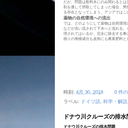
だが、問題は飲料水にのみ関わるとは
剤を通して摂取してしまった場合、男
る存在となってしまう。アジアではこ
薬物の自然環境への流出
では、どのようにして薬物は自然環境
などが洗い流されて下水へと流れる。
理されてはいるが、完全に除去する事
残りの堆積成分も皮肉にも農業肥料と
時刻:
4月 30, 2018
0 件
ラベル:
ドイツ語
,
科学・解説
ドナウ川クルーズの排水
ドナウ川クルーズの排水問題