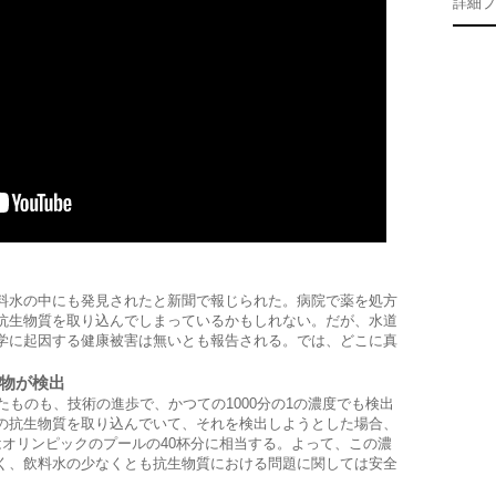
詳細プ
料水の中にも発見されたと新聞で報じられた。病院で薬を処方
抗生物質を取り込んでしまっているかもしれない。だが、水道
学に起因する健康被害は無いとも報告される。では、どこに真
物が検出
たものも、技術の進歩で、かつての1000分の1の濃度でも検出
gの抗生物質を取り込んでいて、それを検出しようとした場合、
はオリンピックのプールの40杯分に相当する。よって、この濃
く、飲料水の少なくとも抗生物質における問題に関しては安全