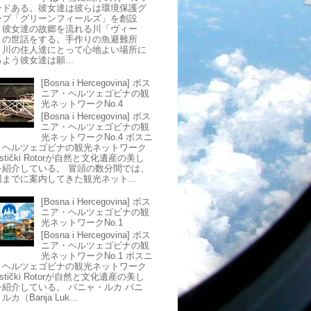
ンドある。彼女達は彼らは環境保護グ
ープ「グリーンフィールズ」を創設
、彼女達の故郷を流れる川「ヴィー
」の世話をする。手作りの魚避難所
、川の住人達にとって心地よい場所に
よう彼女達は願...
[Bosna i Hercegovina] ボス
ニア・ヘルツェゴビナの観
光ネットワークNo.4
[Bosna i Hercegovina] ボス
ニア・ヘルツェゴビナの観
光ネットワークNo.4 ボスニ
・ヘルツェゴビナの観光ネットワーク
ristički Rotorが自然と文化遺産の美し
を紹介している。 冒頭の数分間では、
回までに案内してきた観光ネット...
[Bosna i Hercegovina] ボス
ニア・ヘルツェゴビナの観
光ネットワークNo.1
[Bosna i Hercegovina] ボス
ニア・ヘルツェゴビナの観
光ネットワークNo.1 ボスニ
・ヘルツェゴビナの観光ネットワーク
ristički Rotorが自然と文化遺産の美し
を紹介している。 バニャ・ルカ バニ
ルカ（Banja Luk...