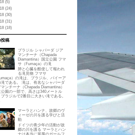
18
(5)
18
(24)
18
(30)
18
(31)
18
(18)
の投稿
ブラジル シャパーダ ジア
マンチーナ（Chapada
Diamantina）国立公園 フマ
サ（Fumaça）の滝
肺と心臓を酷使して報われ
る滝見物 フマサ
Fumaça）の滝は、ブラジル、バイーア
の滝である。 滝は、有名なシャパーダ
マンチーナ（Chapada Diamantina）
立公園の一部で、高さは340メートル
、ブラジルで2番目に大きい滝である。
.
マーラとハンナ、故郷のヴ
ィーゼの川を護る学びと活
動
ドイツの青少年の活動が故
郷の川を護る マーラとハン
ナは本当に篤厚のガールフ