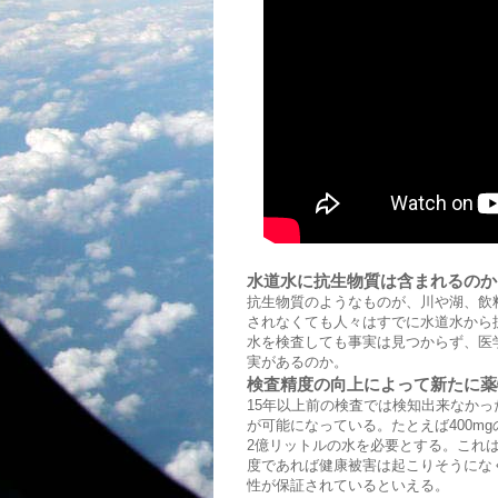
水道水に抗生物質は含まれるのか
抗生物質のようなものが、川や湖、飲
されなくても人々はすでに水道水から
水を検査しても事実は見つからず、医
実があるのか。
検査精度の向上によって新たに薬
15年以上前の検査では検知出来なかっ
が可能になっている。たとえば400m
2億リットルの水を必要とする。これ
度であれば健康被害は起こりそうにな
性が保証されているといえる。