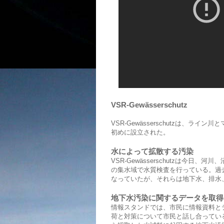
VSR-Gewässerschutz
VSR-Gewässerschutzは、
初めに設立された。
水によって拡散する汚染
VSR-Gewässerschutzは今
の集水域で水質検査を行っている。過
なっていたが、それらは地下水、排水
地下水汚染に関するデータを取得
情報スタンドでは、市民に情報資料と
荷と対策について市民と話し合っている。V