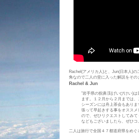
Rachel(アメリカ人)と、Jun(日
角なので二人の堂に入った解説をその
Rachel & Jun
”岩手県の猊鼻渓(げいびけい)
ます。１２月から２月までは、
シーズンには舟上茶会もありま
張って早起きする事をオススメ
ので、ぜひリクエストしてみてく
などもございましたら、ぜひコメ
二人は旅行で全国４７都道府県をめぐ