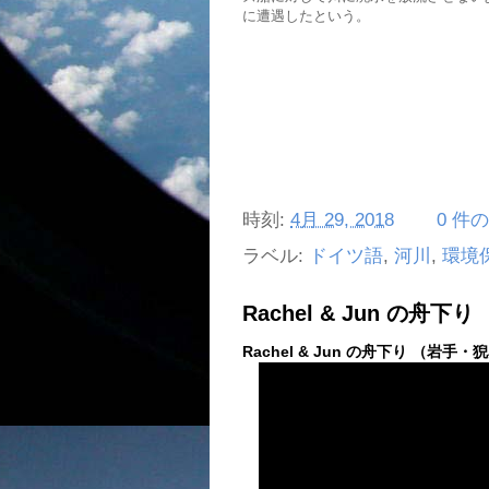
に遭遇したという。
時刻:
4月 29, 2018
0 件
ラベル:
ドイツ語
,
河川
,
環境
Rachel & Jun の舟
Rachel & Jun の舟下り （岩手・