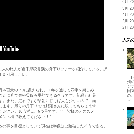
6月 20
5月 20
4月 20
3月 20
2月 20
人気
本人)の二人の旅人が岩手県猊鼻渓の舟下りツアーを紹介している。折
まま引用したい。
（
州
ジア
は日本百景の1つに数えられ、１年を通して四季を楽しめ
国
こたつ舟で鍋や釜飯も堪能できるそうです。新緑と紅葉
の
レ..
す。また、定石ですが早朝に行けば人も少ないので、頑
します。帰りの舟下りでは船頭さんに唄ってもらえます
ださい。10点満点、5つ星です。^^ 皆様のオススメ
ント欄で教えてください！ ”
るの事を目標としていて現在は半数ほど踏破したそうである。