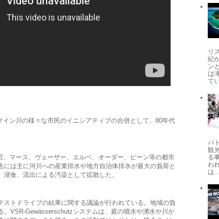
リ
紀
ン
は
てい
ライン川とマイン川の様々な市民のイニシアティブの合併として、80年代
バ
観
日、河川、沼、マース、ヴェーザー、エルベ、オーダー、ピーン等の都市
る
わ
去には主に河川への産業排水や地方自治体排水が最大の負荷と
は..
、浸食、流出による汚染として拡散した。
テストドライブの結果に関する議論が行われている。地域の負
SR-Gewässerschutzシステムは、庭の噴水や湧水や川か