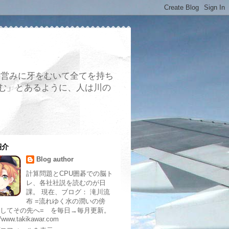
の営みに牙をむいて全てを持ち
む」とあるように、人は川の
紹介
Blog author
計算問題とCPU囲碁での脳ト
レ、各社社説を読むのが日
課。 現在、ブログ： 滝川流
布 =流れゆく水の潤いの傍
してその先へ= を毎日→毎月更新。
//www.takikawar.com