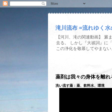
滝川流布 =流れゆく
【河川、滝の関連動画】 澱
去る。 しかし『大祓詞』に
この浄化を敬慕してやまない
薬剤は我々の身体を離れ
洗い流す薬：薬、飲料水、環境