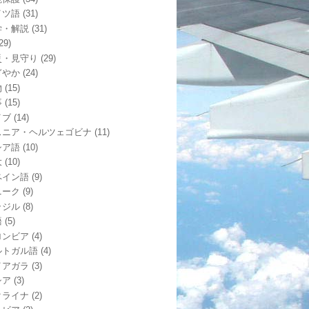
イツ語
(31)
学・解説
(31)
29)
災・見守り
(29)
ぎやか
(24)
物
(15)
事
(15)
イブ
(14)
スニア・ヘルツェゴビナ
(11)
シア語
(10)
大
(10)
ペイン語
(9)
ニーク
(9)
ラジル
(8)
語
(5)
ロンビア
(4)
ルトガル語
(4)
イアガラ
(3)
シア
(3)
クライナ
(2)