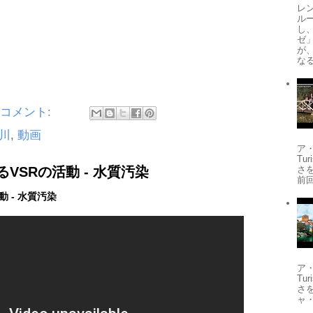
レ
ル
し
ゼ
が
なる
のコメント:
川
,
動画
ア
Tu
さ
VSRの活動 - 水質汚染
前
 - 水質汚染
ア
Tu
さ
ャ・