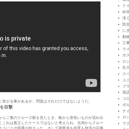
ド
科
滝
(
防
に
動
工
ラ
ボ
ロ
壮
ス
ユ
ブ
英
コ
に挙がる事があるが、問題はそれだけではないようだ。
ポ
を目撃
ナ
ロ
から二隻のクルーズ船を見たとき、船から茶色いものが流れ出
くこれは孤立したケースではないと考えられ、当局からクルー
ウ
ようにとの指導が始まった。そして調査員も何度も放流の証拠