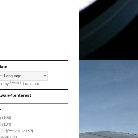
late
ed by
Translate
awar@pinterest
ル
画
(106)
川
(104)
ラクゼーション
(39)
境保護
(34)