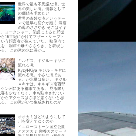
世界で最も不思議な滝、世
界の美しい滝。情報として
の価値も求めたい
世界の奇妙な滝というテー
マで足早な紹介が続く 洞窟
の母のささやき そこはイギ
ス、ヨークシャー。伝説によると15世
から16世紀にかけてマザー・シップト
という預言者が住んでいた。 映像内で
滝を、洞窟の母のささやき、と表現し
る。 この滝の水に浸か...
キルギス、キジル＝キヤに
流れる滝
Kyzyl-Kiya キジル＝キヤに
流れる滝。小さな滝であ
る。が水量は多い。 キジル
＝キヤは、キルギス南西部
トケン州にある都市である。 見る限り
光客も少なくなく、車も駐車されてい
事からアクセスはさほど悪くないと思
れる。 この滝がいつ生成されたのか
.
オオカミはどのようにして
川を変えてゆくのか
イエローストーン国立公園
とオオカミ 栄養カスケード
過去半世紀興味深い科学的