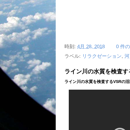
時刻:
4月 28, 2018
0 件
ラベル:
リラクゼーション
,
河
ライン川の水質を検査する
ライン川の水質を検査するVSRの活動