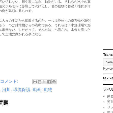
言い切れない。川や海には魚、動物がいる。それらが水中の薬
性化ホルモンに影響して沈静化し、他の動物に容易く捕食され
の例が鳥類に見られる。
に人々の生活から拡散するのか。一つは身体への塗布物や洗剤
もう一つは排泄物からの流出である。それらは下水処理場で処
は出来ない。したがって、それらは川へ流され、水分を流した
して土壌に撒かれる事になる。
Trans
Power
takik
のコメント:
,
河川
,
環境保護
,
動画
,
動物
ラベ
動
河
問題
リ
環