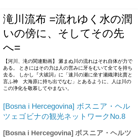
滝川流布 =流れゆく水の潤
いの傍に、そしてその先
へ=
【河川、滝の関連動画】 澱まぬ川の流れはそれ自体が力で
ある。 ときにはその力は人の営みに牙をむいて全てを持ち
去る。 しかし『大祓詞』に「速川の瀬に坐す瀬織津比賣と
言ふ神 大海原に持ち出でなむ」とあるように、人は川の
この浄化を敬慕してやまない。
[Bosna i Hercegovina] ボスニア・ヘル
ツェゴビナの観光ネットワークNo.8
[Bosna i Hercegovina] ボスニア・ヘルツ