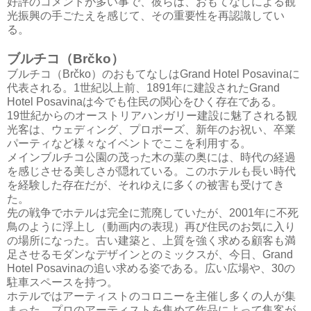
好評のコメントが多い事で、彼らは、おもてなしによる観
光振興の手ごたえを感じて、その重要性を再認識してい
る。
ブルチコ（Brčko）
ブルチコ（Brčko）のおもてなしはGrand Hotel Posavinaに
代表される。1世紀以上前、1891年に建設されたGrand
Hotel Posavinaは今でも住民の関心をひく存在である。
19世紀からのオーストリアハンガリー建設に魅了される観
光客は、ウェディング、プロポーズ、新年のお祝い、卒業
パーティなど様々なイベントでここを利用する。
メインブルチコ公園の茂った木の葉の奥には、時代の経過
を感じさせる美しさが隠れている。このホテルも長い時代
を経験した存在だが、それゆえに多くの被害も受けてき
た。
先の戦争でホテルは完全に荒廃していたが、2001年に不死
鳥のように浮上し（動画内の表現）再び住民のお気に入り
の場所になった。古い建築と、上質を強く求める顧客も満
足させるモダンなデザインとのミックスが、今日、Grand
Hotel Posavinaの追い求める姿である。広い広場や、30の
駐車スペースを持つ。
ホテルではアーティストのコロニーを主催し多くの人が集
まった。プロのアーティストを集めて作品によって集客が