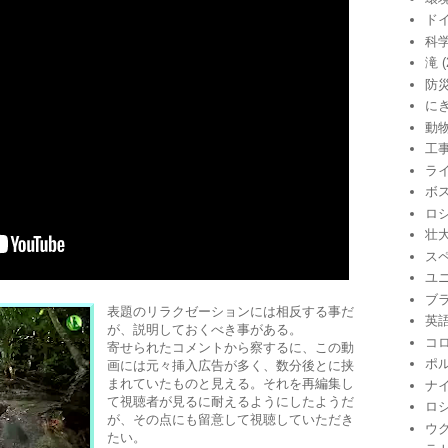
ド
科
滝
(
防
に
動
工
ラ
ボ
ロ
壮
ス
ユ
ブ
表題のリラクゼーションには相反する事だ
英
が、説明しておくべき事がある。
コ
寄せられたコメントから察するに、この動
ポ
画には元々挿入広告が多く、数分後とに挟
まれていたものと見える。それを再編集し
ナ
て視聴者が見るに耐えるようにしたようだ
ロ
が、その点にも留意して視聴していただき
ウ
たい。