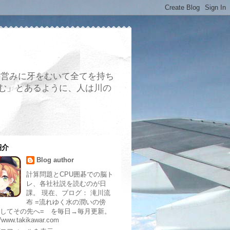
の営みに牙をむいて全てを持ち
む」とあるように、人は川の
紹介
Blog author
計算問題とCPU囲碁での脳ト
レ、各社社説を読むのが日
課。 現在、ブログ： 滝川流
布 =流れゆく水の潤いの傍
してその先へ= を毎日→毎月更新。
//www.takikawar.com