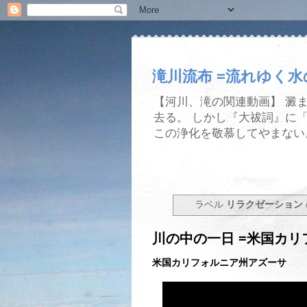
滝川流布 =流れゆく
【河川、滝の関連動画】 澱
去る。 しかし『大祓詞』に
この浄化を敬慕してやまない
ラベル
リラクゼーション
川の中の一日 =米国カリ
米国カリフォルニア州アズーサ