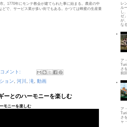
レ
市。1770年にモンテ教会が建てられた事に始まる。農産の中
ル
などで、サービス業が多い街でもある。かつては蜂蜜の生産量
し
ゼ
が
なる
ア
Tu
さ
のコメント:
前
ション
,
河川
,
滝
,
動画
ギーとのハーモニーを楽しむ
ーモニーを楽しむ
ア
Tu
さ
ャ・