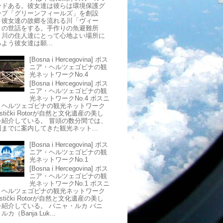
ンドある。彼女達は彼らは環境保護グ
ープ「グリーンフィールズ」を創設
、彼女達の故郷を流れる川「ヴィー
」の世話をする。手作りの魚避難所
、川の住人達にとって心地よい場所に
よう彼女達は願...
[Bosna i Hercegovina] ボス
ニア・ヘルツェゴビナの観
光ネットワークNo.4
[Bosna i Hercegovina] ボス
ニア・ヘルツェゴビナの観
光ネットワークNo.4 ボスニ
・ヘルツェゴビナの観光ネットワーク
ristički Rotorが自然と文化遺産の美し
を紹介している。 冒頭の数分間では、
回までに案内してきた観光ネット...
[Bosna i Hercegovina] ボス
ニア・ヘルツェゴビナの観
光ネットワークNo.1
[Bosna i Hercegovina] ボス
ニア・ヘルツェゴビナの観
光ネットワークNo.1 ボスニ
・ヘルツェゴビナの観光ネットワーク
ristički Rotorが自然と文化遺産の美し
を紹介している。 バニャ・ルカ バニ
ルカ（Banja Luk...