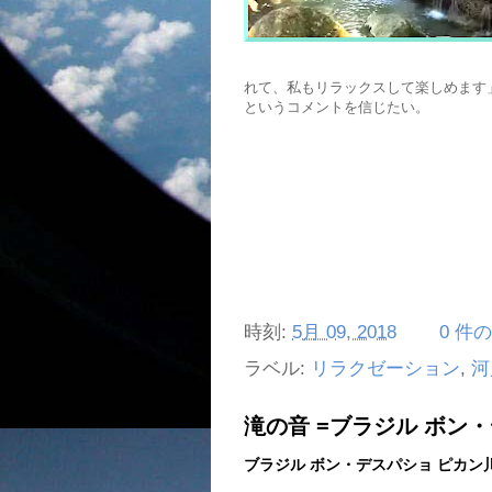
れて、私もリラックスして楽しめます
というコメントを信じたい。
時刻:
5月 09, 2018
0 件
ラベル:
リラクゼーション
,
河
滝の音 =ブラジル ボン
ブラジル ボン・デスパショ ピカン