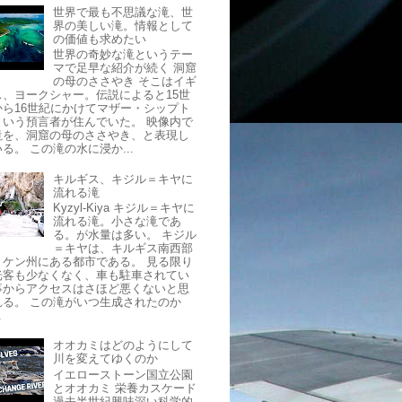
世界で最も不思議な滝、世
界の美しい滝。情報として
の価値も求めたい
世界の奇妙な滝というテー
マで足早な紹介が続く 洞窟
の母のささやき そこはイギ
ス、ヨークシャー。伝説によると15世
から16世紀にかけてマザー・シップト
という預言者が住んでいた。 映像内で
滝を、洞窟の母のささやき、と表現し
る。 この滝の水に浸か...
キルギス、キジル＝キヤに
流れる滝
Kyzyl-Kiya キジル＝キヤに
流れる滝。小さな滝であ
る。が水量は多い。 キジル
＝キヤは、キルギス南西部
トケン州にある都市である。 見る限り
光客も少なくなく、車も駐車されてい
事からアクセスはさほど悪くないと思
れる。 この滝がいつ生成されたのか
.
オオカミはどのようにして
川を変えてゆくのか
イエローストーン国立公園
とオオカミ 栄養カスケード
過去半世紀興味深い科学的