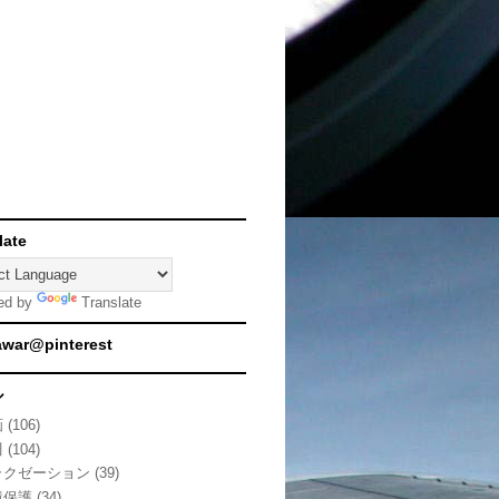
late
ed by
Translate
awar@pinterest
ル
画
(106)
川
(104)
ラクゼーション
(39)
境保護
(34)