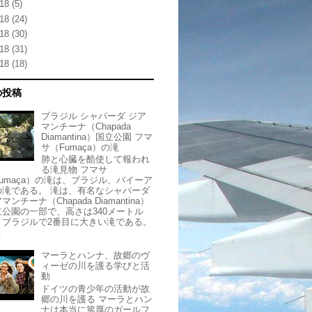
18
(5)
18
(24)
18
(30)
18
(31)
18
(18)
の投稿
ブラジル シャパーダ ジア
マンチーナ（Chapada
Diamantina）国立公園 フマ
サ（Fumaça）の滝
肺と心臓を酷使して報われ
る滝見物 フマサ
Fumaça）の滝は、ブラジル、バイーア
の滝である。 滝は、有名なシャパーダ
マンチーナ（Chapada Diamantina）
立公園の一部で、高さは340メートル
、ブラジルで2番目に大きい滝である。
.
マーラとハンナ、故郷のヴ
ィーゼの川を護る学びと活
動
ドイツの青少年の活動が故
郷の川を護る マーラとハン
ナは本当に篤厚のガールフ