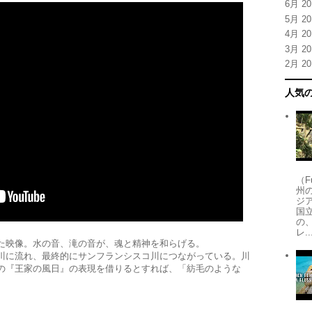
6月 20
5月 20
4月 20
3月 20
2月 20
人気
（
州
ジア
国
の
レ..
た映像。水の音、滝の音が、魂と精神を和らげる。
川に流れ、最終的にサンフランシスコ川につながっている。川
の『王家の風日』の表現を借りるとすれば、「紡毛のような