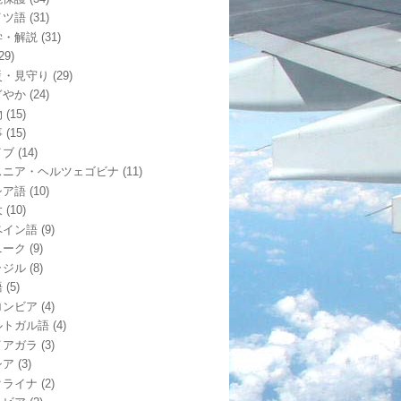
イツ語
(31)
学・解説
(31)
29)
災・見守り
(29)
ぎやか
(24)
物
(15)
事
(15)
イブ
(14)
スニア・ヘルツェゴビナ
(11)
シア語
(10)
大
(10)
ペイン語
(9)
ニーク
(9)
ラジル
(8)
語
(5)
ロンビア
(4)
ルトガル語
(4)
イアガラ
(3)
シア
(3)
クライナ
(2)