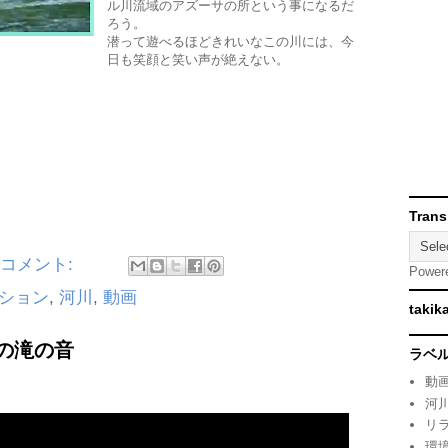
ル川流域のアズーサの所という事になるだ
ろう。
潜って遊べるほどきれいなこの川には、今
日も笑顔と笑い声が絶えない。
Trans
のコメント:
Power
ション
,
河川
,
動画
takik
の滝の音
ラベ
動
河
リ
環