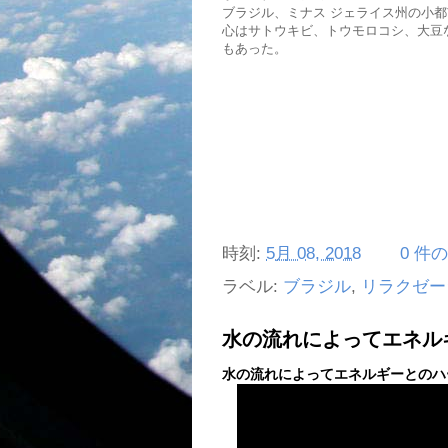
ブラジル、ミナス ジェライス州の小都
心はサトウキビ、トウモロコシ、大豆
もあった。
時刻:
5月 08, 2018
0 件
ラベル:
ブラジル
,
リラクゼー
水の流れによってエネル
水の流れによってエネルギーとのハ