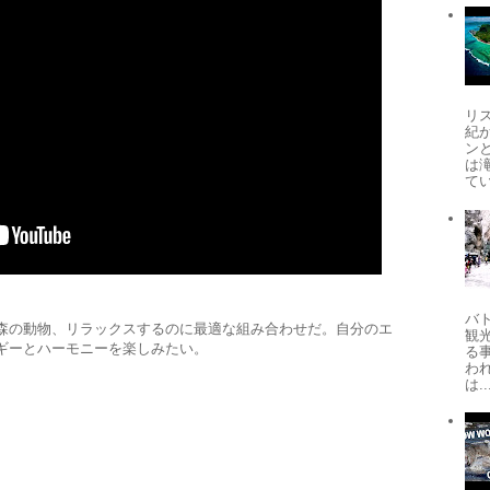
リ
紀
ン
は
てい
。
バ
森の動物、リラックスするのに最適な組み合わせだ。自分のエ
観
ギーとハーモニーを楽しみたい。
る
わ
は..