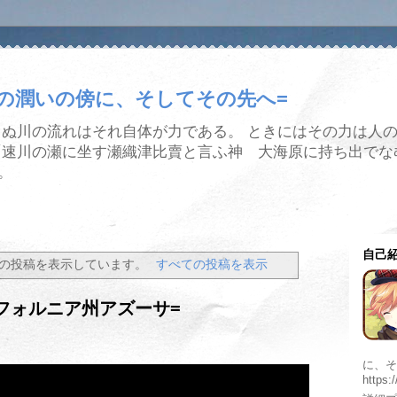
水の潤いの傍に、そしてその先へ=
まぬ川の流れはそれ自体が力である。 ときにはその力は人
「速川の瀬に坐す瀬織津比賣と言ふ神 大海原に持ち出でな
。
自己
の投稿を表示しています。
すべての投稿を表示
フォルニア州アズーサ=
に、そ
https: