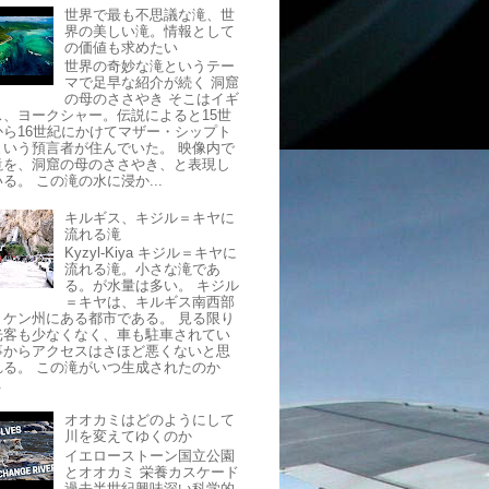
世界で最も不思議な滝、世
界の美しい滝。情報として
の価値も求めたい
世界の奇妙な滝というテー
マで足早な紹介が続く 洞窟
の母のささやき そこはイギ
ス、ヨークシャー。伝説によると15世
から16世紀にかけてマザー・シップト
という預言者が住んでいた。 映像内で
滝を、洞窟の母のささやき、と表現し
る。 この滝の水に浸か...
キルギス、キジル＝キヤに
流れる滝
Kyzyl-Kiya キジル＝キヤに
流れる滝。小さな滝であ
る。が水量は多い。 キジル
＝キヤは、キルギス南西部
トケン州にある都市である。 見る限り
光客も少なくなく、車も駐車されてい
事からアクセスはさほど悪くないと思
れる。 この滝がいつ生成されたのか
.
オオカミはどのようにして
川を変えてゆくのか
イエローストーン国立公園
とオオカミ 栄養カスケード
過去半世紀興味深い科学的