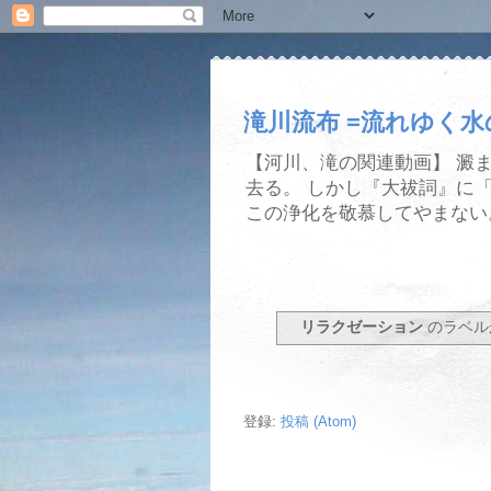
滝川流布 =流れゆく
【河川、滝の関連動画】 澱
去る。 しかし『大祓詞』に
この浄化を敬慕してやまない
リラクゼーション
のラベル
登録:
投稿 (Atom)