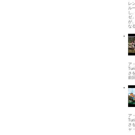
レ
ル
し
ゼ
が
なる
ア
Tu
さ
前
ア
Tu
さ
ャ・