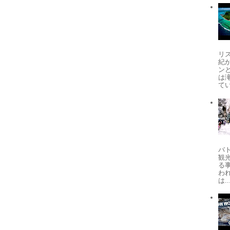
リ
紀
ン
は
てい
バ
観
る
わ
は..