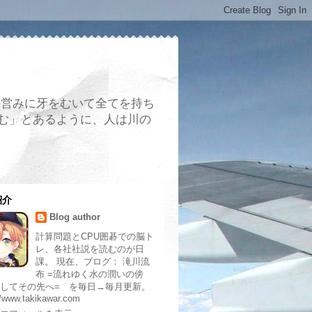
の営みに牙をむいて全てを持ち
む」とあるように、人は川の
紹介
Blog author
計算問題とCPU囲碁での脳ト
レ、各社社説を読むのが日
課。 現在、ブログ： 滝川流
布 =流れゆく水の潤いの傍
してその先へ= を毎日→毎月更新。
//www.takikawar.com