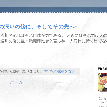
水の潤いの傍に、そしてその先へ=
まぬ川の流れはそれ自体が力である。 ときにはその力は人
「速川の瀬に坐す瀬織津比賣と言ふ神 大海原に持ち出でな
。
自己
が付いた投稿はありません。
すべての投稿を表示
ホーム
に、そ
https: