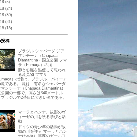
18
(5)
18
(24)
18
(30)
18
(31)
18
(18)
の投稿
ブラジル シャパーダ ジア
マンチーナ（Chapada
Diamantina）国立公園 フマ
サ（Fumaça）の滝
肺と心臓を酷使して報われ
る滝見物 フマサ
Fumaça）の滝は、ブラジル、バイーア
の滝である。 滝は、有名なシャパーダ
マンチーナ（Chapada Diamantina）
立公園の一部で、高さは340メートル
、ブラジルで2番目に大きい滝である。
.
マーラとハンナ、故郷のヴ
ィーゼの川を護る学びと活
動
ドイツの青少年の活動が故
郷の川を護る マーラとハン
ナは本当に篤厚のガールフ