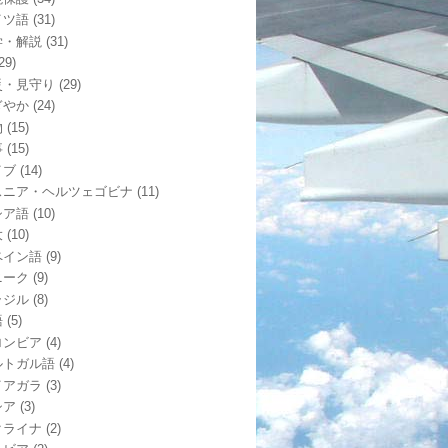
イツ語
(31)
学・解説
(31)
29)
災・見守り
(29)
ぎやか
(24)
物
(15)
事
(15)
イブ
(14)
スニア・ヘルツェゴビナ
(11)
シア語
(10)
大
(10)
ペイン語
(9)
ニーク
(9)
ラジル
(8)
語
(5)
ロンビア
(4)
ルトガル語
(4)
イアガラ
(3)
シア
(3)
クライナ
(2)