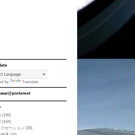
late
ed by
Translate
awar@pinterest
ル
画
(106)
川
(104)
ラクゼーション
(39)
境保護
(34)