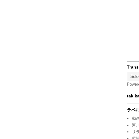
Trans
Power
takik
ラベ
動
河
リ
環