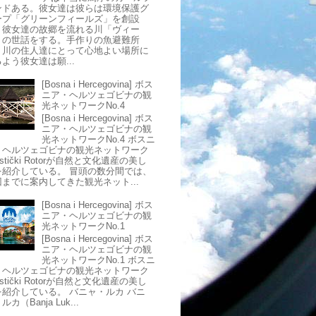
ンドある。彼女達は彼らは環境保護グ
ープ「グリーンフィールズ」を創設
、彼女達の故郷を流れる川「ヴィー
」の世話をする。手作りの魚避難所
、川の住人達にとって心地よい場所に
よう彼女達は願...
[Bosna i Hercegovina] ボス
ニア・ヘルツェゴビナの観
光ネットワークNo.4
[Bosna i Hercegovina] ボス
ニア・ヘルツェゴビナの観
光ネットワークNo.4 ボスニ
・ヘルツェゴビナの観光ネットワーク
ristički Rotorが自然と文化遺産の美し
を紹介している。 冒頭の数分間では、
回までに案内してきた観光ネット...
[Bosna i Hercegovina] ボス
ニア・ヘルツェゴビナの観
光ネットワークNo.1
[Bosna i Hercegovina] ボス
ニア・ヘルツェゴビナの観
光ネットワークNo.1 ボスニ
・ヘルツェゴビナの観光ネットワーク
ristički Rotorが自然と文化遺産の美し
を紹介している。 バニャ・ルカ バニ
ルカ（Banja Luk...