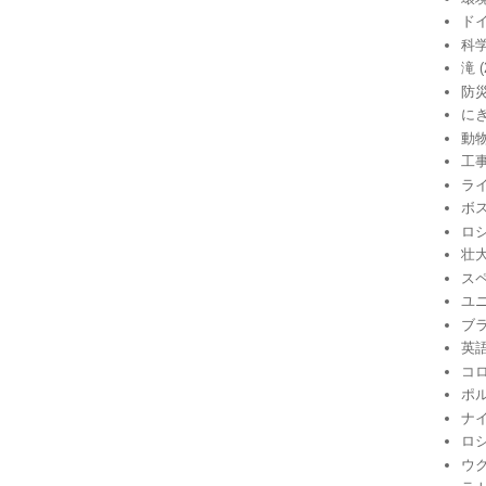
ド
科
滝
(
防
に
動
工
ラ
ボ
ロ
壮
ス
ユ
ブ
英
コ
ポ
ナ
ロ
ウ